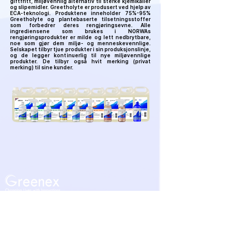
giftfritt, miljøvennlig alternativ til sterke kjemikalier
og slipemidler. Greetholyte er produsert ved hjelp av
ECA-teknologi. Produktene inneholder 75%-95%
Greetholyte og plantebaserte tilsetningsstoffer
som forbedrer deres rengjøringsevne. Alle
ingrediensene som brukes i NORWAs
rengjøringsprodukter er milde og lett nedbrytbare,
noe som gjør dem miljø- og menneskevennlige.
Selskapet tilbyr tjue produkter i sin produksjonslinje,
og de legger kontinuerlig til nye miljøvennlige
produkter. De tilbyr også hvit merking (privat
merking) til sine kunder.
Hjem
Om NORWA Hvrdan å bruke
Kontakt oss